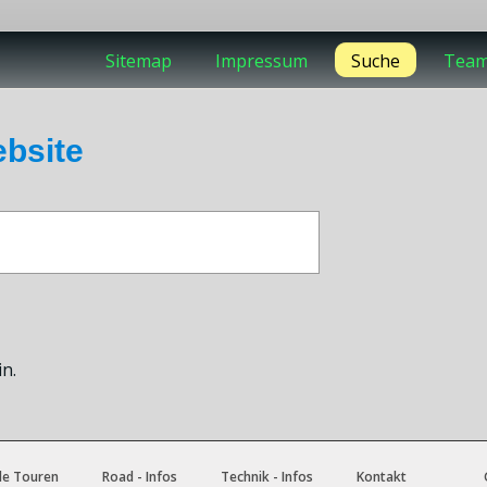
Sitemap
Impressum
Suche
Tea
ebsite
in.
le Touren
Road - Infos
Technik - Infos
Kontakt