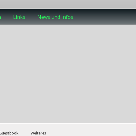
m
Links
News und Infos
Guestbook
Weiteres