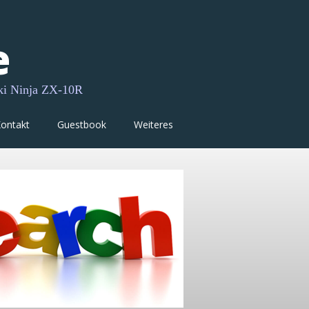
e
ki Ninja ZX-10R
ontakt
Guestbook
Weiteres
Ninja on 
• Search 
Suche in dieser We