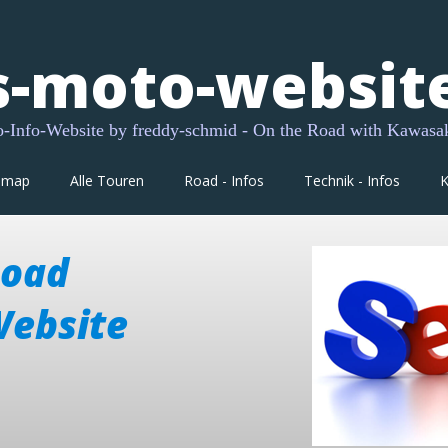
s-moto-websit
Info-Website by freddy-schmid - On the Road with Kawasa
dmap
Alle Touren
Road - Infos
Technik - Infos
K
Road
Website