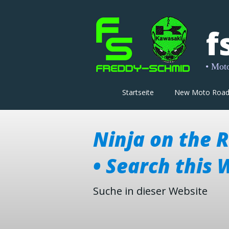
f
• Moto-
Startseite
New Moto Roa
Ninja on the 
• Search this 
Suche in dieser Website